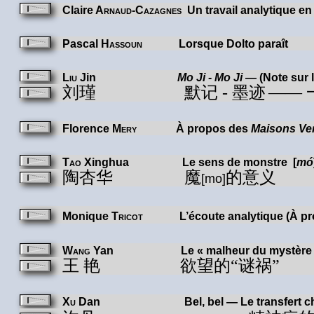
Claire
Arnaud-Cazagnes
Un travail analytique e
Pascal
Hassoun
Lorsque Dolto paraît
Liu
Jin
Mo Ji - Mo Ji
— (Note sur l
刘瑾
默记
-
墨迹
——
Florence
Mery
À propos des
Maisons Ve
Tao
Xinghua
Le sens de monstre [
mó
陶杏华
魔
的意义
[mo]
Monique
Tricot
L’écoute analytique (À p
Wang
Yan
Le « malheur du mystère »
王 艳
欲望的
“
谜祸
”
Xu
Dan
Bel, bel — Le transfert 