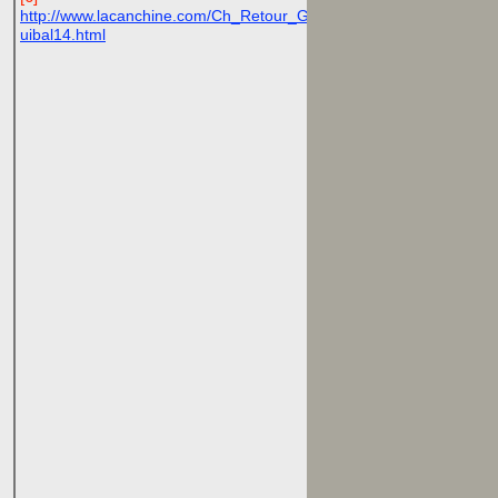
http://www.lacanchine.com/Ch_Retour_G
uibal14.html