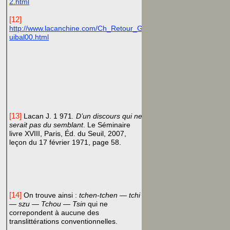
2.html
[12]
http://www.lacanchine.com/Ch_Retour_G
uibal00.html
[13]
Lacan J. 1 971
. D’un discours qui ne
serait pas du semblant
. Le Séminaire
livre XVIII, Paris, Éd. du Seuil, 2007,
leçon du 17 février 1971,
page 58.
[14]
On trouve ainsi :
tchen-tchen — tchi
— szu — Tchou — Tsin
qui ne
correpondent à aucune des
translittérations conventionnelles.