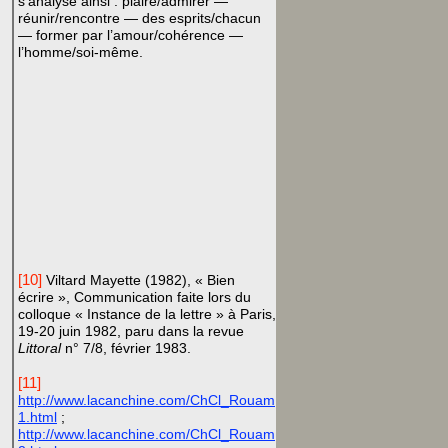
s’analyse ainsi : plaire/admirer —
réunir/rencontre — des esprits/chacun
— former par l’amour/cohérence —
l’homme/soi-même.
[10]
Viltard Mayette (1982), « Bien
écrire »,
Communication faite lors du
colloque « Instance de la lettre » à
Paris,
19-20 juin 1982, paru dans la revue
Littoral
n° 7/8, février 1983.
[11]
http://www.lacanchine.com/ChCl_Rouam
1.html
;
http://www.lacanchine.com/ChCl_Rouam