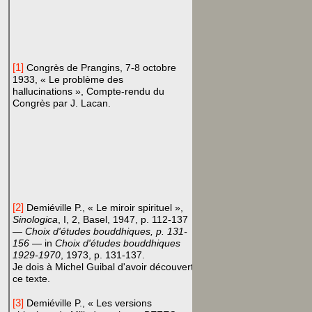
[1]
Congrès de Prangins, 7-8 octobre
1933, « Le problème des
hallucinations », Compte-rendu du
Congrès par J. Lacan.
[2]
Demiéville P., « Le miroir spirituel »,
Sinologica
, I, 2, Basel, 1947, p. 112-137
—
Choix d'études bouddhiques, p. 131-
156 —
in
Choix d'études bouddhiques
1929-1970
, 1973, p. 131-137.
Je dois à Michel Guibal d'avoir découvert
ce texte.
[3]
Demiéville P., « Les versions