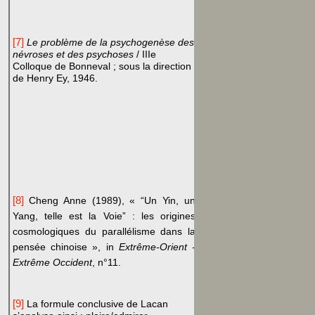
[7]
Le problème de la psychogenèse des
névroses et des psychoses
/ IIIe
Colloque de Bonneval ; sous la direction
de Henry Ey, 1946.
[8]
Cheng Anne (1989), « “Un Yin, un
Yang, telle est la Voie” : les origines
cosmologiques du parallélisme dans la
pensée chinoise », in
Extrême-Orient -
Extrême Occident
, n°11.
[9]
La formule conclusive de Lacan