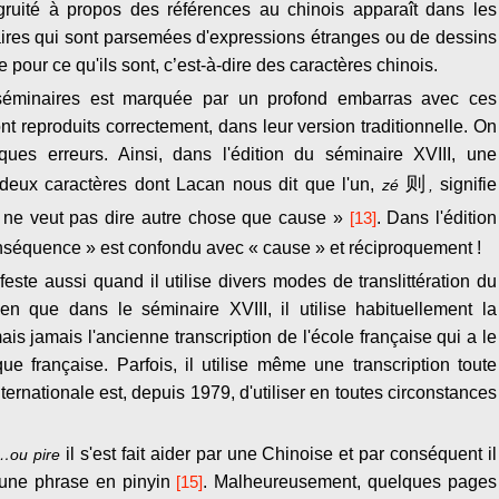
gruité à propos des références au chinois apparaît dans les
aires qui sont parsemées d'expressions étranges ou de dessins
e pour ce qu'ils sont, c’est-à-dire des caractères chinois.
es séminaires est marquée par un profond embarras avec ces
nt reproduits correctement, dans leur version traditionnelle. On
lques erreurs. Ainsi, dans l'édition du séminaire XVIII, une
则
 deux caractères dont Lacan nous dit que l'un,
signifie
zé
,
« ne veut pas dire autre chose que cause »
[13]
. Dans l'édition
onséquence » est confondu avec « cause » et réciproquement !
este aussi quand il utilise divers modes de translittération du
en que dans le séminaire XVIII, il utilise habituellement la
 jamais l'ancienne transcription de l'école française qui a le
ue française. Parfois, il utilise même une transcription toute
nternationale est, depuis 1979, d'utiliser en toutes circonstances
il s'est fait aider par une Chinoise et par conséquent il
…ou pire
e une phrase en pinyin
[15]
. Malheureusement, quelques pages