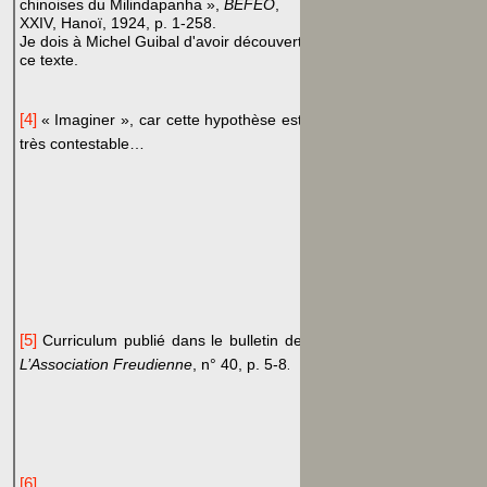
chinoises du Milindapanha »,
BEFEO
,
XXIV, Hanoï, 1924, p. 1-258.
Je dois à Michel Guibal d'avoir découvert
ce texte.
[4]
« Imaginer », car cette hypothèse est
très contestable…
[5]
Curriculum publié dans le bulletin de
L’Association Freudienne
, n° 40, p. 5-8
.
[6]