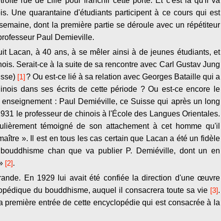
'étroite rue de Lille pour franchir cette porte. Et c'est là qu'il va
is. Une quarantaine d'étudiants participent à ce cours qui est
emaine, dont la première partie se déroule avec un répétiteur
 professeur Paul Demieville.
t Lacan, à 40 ans, à se mêler ainsi à de jeunes étudiants, et
nois. Serait-ce à la suite de sa rencontre avec Carl Gustav Jung
isse)
[1]
? Ou est-ce lié à sa relation avec Georges Bataille qui a
nois dans ses écrits de cette période ? Ou est-ce encore le
et enseignement : Paul Demiéville, ce Suisse qui après un long
931 le professeur de chinois à l'École des Langues Orientales.
lièrement témoigné de son attachement à cet homme qu'il
ître ». Il est en tous les cas certain que Lacan a été un fidèle
 bouddhisme chan que va publier P. Demiéville, dont un en
»
[2]
.
grande. En 1929 lui avait été confiée la direction d'une œuvre
opédique du bouddhisme, auquel il consacrera toute sa vie
[3]
.
 la première entrée de cette encyclopédie qui est consacrée à la