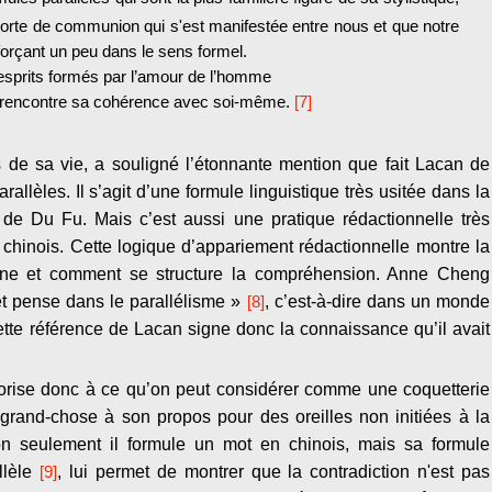
sorte de communion qui s'est manifestée entre nous et que notre
 forçant un peu dans le sens formel.
s esprits formés par l’amour de l’homme
 rencontre sa cohérence avec soi-même.
[7]
s de sa vie, a souligné l’étonnante mention que fait Lacan de
rallèles. Il s’agit d’une formule linguistique très usitée dans la
e de Du Fu. Mais c’est aussi une pratique rédactionnelle très
 chinois. Cette logique d’appariement rédactionnelle montre la
ine et comment se structure la compréhension. Anne Cheng
et pense dans le parallélisme »
[8]
, c’est-à-dire dans un monde
 Cette référence de Lacan signe donc la connaissance qu’il avait
orise donc à ce qu’on peut considérer comme une coquetterie
as grand-chose à son propos pour des oreilles non initiées à la
Non seulement il formule un mot en chinois, mais sa formule
lèle
[9]
, lui permet de montrer que la contradiction n'est pas