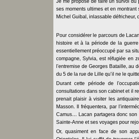
Je me propose de faire un survol du 
ses moments ultimes et en montrant s
Michel Guibal, inlassable défricheur, q
Pour considérer le parcours de Lacan
histoire et à la période de la guerre
essentiellement préoccupé par sa situ
compagne, Sylvia, est réfugiée en zo
l'entremise de Georges Bataille, au
du 5 de la rue de Lille qu’il ne le quit
Durant cette période de l'occupa
consultations dans son cabinet et il r
prenait plaisir à visiter les antiqua
Masson. Il fréquentera, par l'intermé
Camus… Lacan partagera donc son te
Sainte-Anne et ses voyages pour rejoind
Or, quasiment en face de son appa