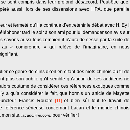
s se sont compris dans leur profond désaccord. Peut-être que,
spéré aussi, lors de ses dissensions avec l'IPA, que pareille
ur et fermeté qu’il a continué d’entretenir le débat avec H. Ey !
à téléphoner tard le soir à son ami pour lui demander son avis sur
ous savons aussi tous combien il n'aura de cesse par la suite de
 au « comprendre » qui relève de l’imaginaire, en nous
gnifiant.
plier ce genre de clins d'œil en citant des mots chinois au fil de
ant plus son public qu'il semble qu'aucun de ses auditeurs ne
a alors coutume de considérer ces références exotiques comme
’y a qu’à considérer le fait, que hormis un article de Mayette
upuncteur Francis Rouam
[11]
et bien sûr tout le travail de
ne référence sérieuse concernant Lacan et le monde chinois
à mon site,
pour vérifier !
lacanchine.com,