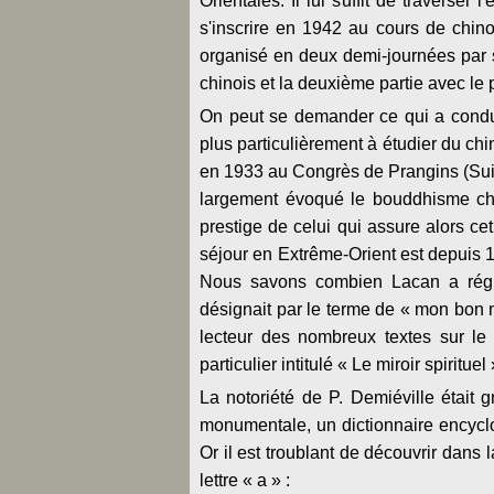
Orientales. Il lui suffit de traverser l
s'inscrire en 1942 au cours de chino
organisé en deux demi-journées par s
chinois et la deuxième partie avec le
On peut se demander ce qui a condui
plus particulièrement à étudier du chi
en 1933 au Congrès de Prangins (Su
largement évoqué le bouddhisme chi
prestige de celui qui assure alors c
séjour en Extrême-Orient est depuis 1
Nous savons combien Lacan a régu
désignait par le terme de « mon bon ma
lecteur des nombreux textes sur le
particulier intitulé « Le miroir spirituel 
La notoriété de P. Demiéville était 
monumentale, un dictionnaire encycl
Or il est troublant de découvrir dans
lettre « a » :