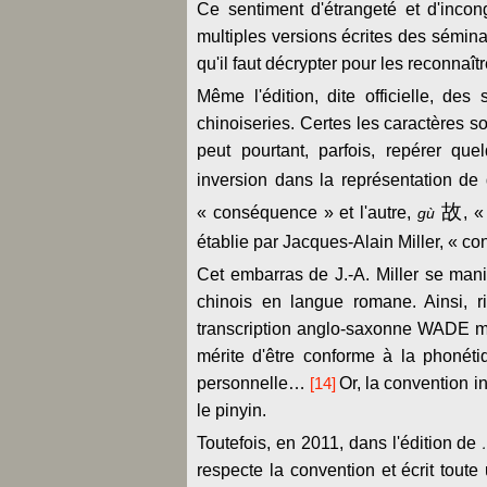
Ce sentiment d'étrangeté et d'incon
multiples versions écrites des sémin
qu'il faut décrypter pour les reconnaîtr
Même l'édition, dite officielle, d
chinoiseries. Certes les caractères so
peut pourtant, parfois, repérer que
inversion dans la représentation de
故
« conséquence » et l'autre,
, 
gù
établie par Jacques-Alain Miller, « c
Cet embarras de J.-A. Miller se manif
chinois en langue romane. Ainsi, ri
transcription anglo-saxonne WADE mais
mérite d'être conforme à la phonétiq
personnelle…
[14]
Or, la convention i
le pinyin.
Toutefois, en 2011, dans l'édition de
respecte la convention et écrit tout