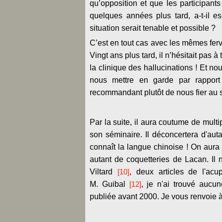
qu’opposition et que les participant
quelques années plus tard, a-t-il e
situation serait tenable et possible ?
C’est en tout cas avec les mêmes ferve
Vingt ans plus tard, il n’hésitait pas 
la clinique des hallucinations ! Et n
nous mettre en garde par rapport
recommandant plutôt de nous fier au si
Par la suite, il aura coutume de multi
son séminaire. Il déconcertera d'aut
connaît la langue chinoise ! On aur
autant de coquetteries de Lacan. Il n
Viltard
[10]
, deux articles de l'ac
M. Guibal
[12]
, je n'ai trouvé aucu
publiée avant 2000. Je vous renvoie 