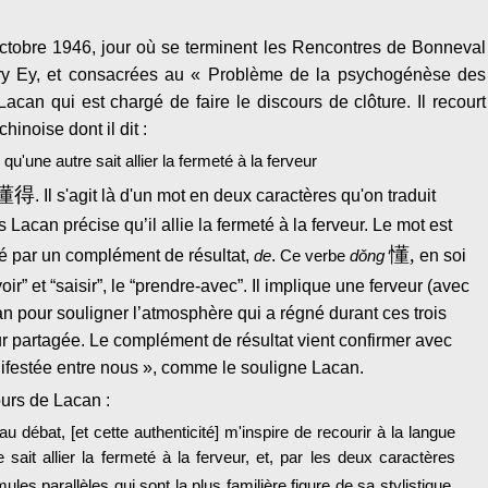
tobre 1946, jour où se terminent les Rencontres de Bonneval
ry Ey, et consacrées au « Problème de la psychogénèse des
can qui est chargé de faire le discours de clôture. Il recourt
hinoise dont il dit :
qu'une autre sait allier la fermeté à la ferveur
懂得
.
Il s'agit là d'un mot en deux caractères qu'on traduit
Lacan précise qu’il allie la fermeté à la ferveur. Le mot est
懂
,
é par un complément de résultat,
de
.
Ce verbe
dǒng
en soi
ir” et “saisir”, le “prendre-avec”. Il implique une ferveur (avec
an pour souligner l’atmosphère qui a régné durant ces trois
eur partagée. Le complément de résultat vient confirmer avec
ifestée entre nous », comme le souligne Lacan.
urs de Lacan :
au débat, [et cette authenticité] m'inspire de recourir à la langue
sait allier la fermeté à la ferveur, et, par les deux caractères
ules parallèles qui sont la plus familière figure de sa stylistique,