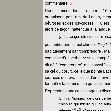
commentaire
[6]
.
Nous sommes donc le mercredi 16 oc
organisées par l'ami de Lacan, Hen
névroses et des psychoses ». C'est La
alors de façon inattendue à la langue c
[…] la langue chinoise qui mieux 
pour introduire le mot chinois
dǒngde
habituellement par “comprendre”. Mais 
composé d’un verbe,
dǒng,
et complét
dit déjà “comprendre”, mais aussi “savo
sa clé du cœur), celle que pointe Lac
journées de travail : celle d’une ferv
fermeté « la communion qui s’est man
Reprenons donc ce passage du disco
[…] j'ai l'honneur de clore ce be
chinoise qui mieux qu'une autre 
懂得
, d'une de ces form
dǒngde