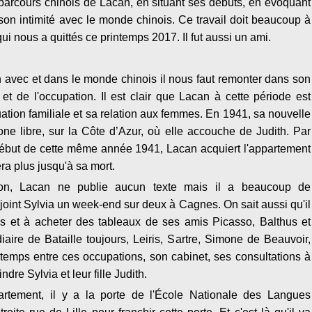
parcours chinois de Lacan, en situant ses débuts, en évoquant
on intimité avec le monde chinois. Ce travail doit beaucoup à
ui nous a quittés ce printemps 2017. Il fut aussi un ami.
 avec et dans le monde chinois il nous faut remonter dans son
 et de l'occupation. Il est clair que Lacan à cette période est
ation familiale et sa relation aux femmes. En 1941, sa nouvelle
ne libre, sur la Côte d’Azur, où elle accouche de Judith. Par
 début de cette même année 1941, Lacan acquiert l'appartement
tera plus jusqu'à sa mort.
tion, Lacan ne publie aucun texte mais il a beaucoup de
ejoint Sylvia un week-end sur deux à Cagnes. On sait aussi qu'il
ires et à acheter des tableaux de ses amis Picasso, Balthus et
diaire de Bataille toujours, Leiris, Sartre, Simone de Beauvoir,
mps entre ces occupations, son cabinet, ses consultations à
re Sylvia et leur fille Judith.
rtement, il y a la porte de l'École Nationale des Langues