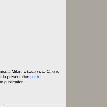
anisé à Milan, «
Lacan e la Cina
»,
z la présentation
par ici
.
ne publication.