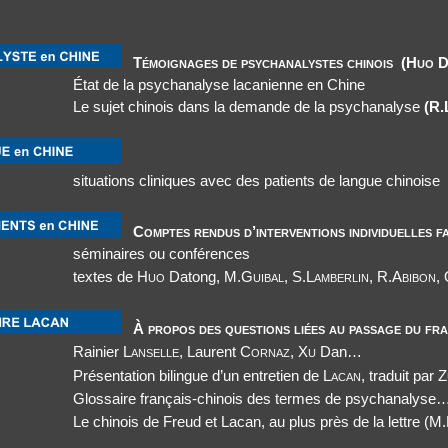
Témoignages de psychanalystes chinois (Huo 
État de la psychanalyse lacanienne en Chine
Le sujet chinois dans la demande de la psychanalyse
(R.
situations cliniques avec des patients de langue chinoise
Comptes rendus d’interventions individuelles fa
séminaires ou conférences
textes de
Huo
Datong,
M.Guibal, S.Lamberlin, R.Abibon,
À propos des questions liées au passage du fra
Rainier
Lanselle
, Laurent
Cornaz, Xu
Dan
…
Présentation bilingue d’un entretien de
Lacan
, traduit par
Z
Glossaire français-chinois des termes de psychanalyse
Le chinois de Freud et Lacan, au plus près de la lettre
(M.