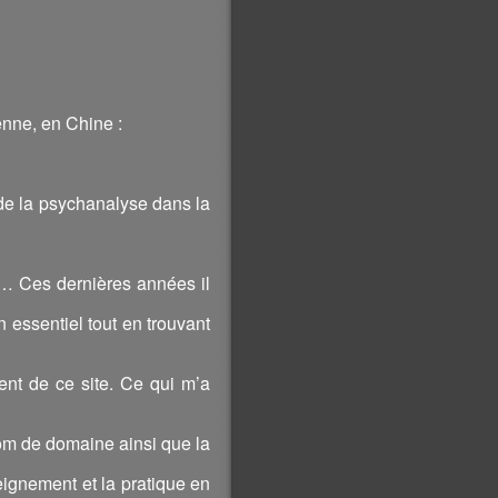
ienne, en Chine :
 de la psychanalyse dans la
s… Ces dernières années il
n essentiel tout en trouvant
ment de ce site. Ce qui m’a
 nom de domaine ainsi que la
seignement et la pratique en