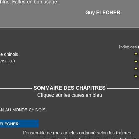
 Chine. Faites-en bon usage !
 FLECHER
Index des t
e chinois
anselle
)
————— SOMMAIRE DES CHAPITRES ————
Cliquez sur les cases en bleu
n au monde chinois
L’ensemble de mes articles ordonné selon les thèmes :