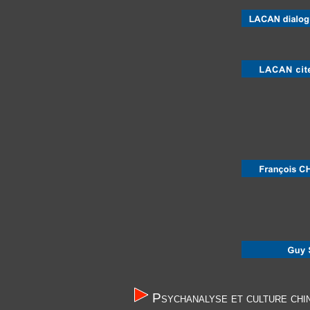
Une biographie d
Ses témoignages 
Des extr
Psychanalyse et culture chi