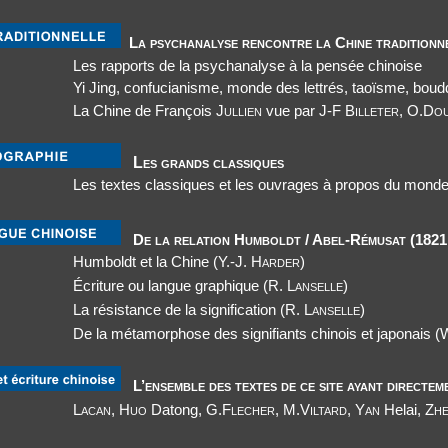
La psychanalyse rencontre la Chine traditionn
Les rapports de la psychanalyse à la pensée chinoise
Yi Jing, confucianisme, monde des lettrés, taoïsme, bo
La Chine de François
Jullien
vue par J-
F Billeter, O.Dou
Les grands classiques
Les textes classiques et les ouvrages à propos du monde
De la relation Humboldt / Abel-Rémusat (1821 
Humboldt et la Chine (
Y.-J. Harder)
Écriture ou langue graphique (
R. Lanselle)
La résistance de la signification (
R. Lanselle)
De la métamorphose des signifiants chinois et japonais
(
L’ensemble des textes de ce site ayant directem
Lacan
,
Huo
Datong, G.
Flecher
, M.
Viltard
,
Yan
Helai,
Zh