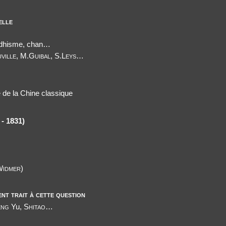
elle
uddhisme, chan…
ville, M.Guibal, S.Leys
…
 de la Chine classique
- 1831)
Widmer)
ent trait à cette question
eng
Yu,
Shitao
…