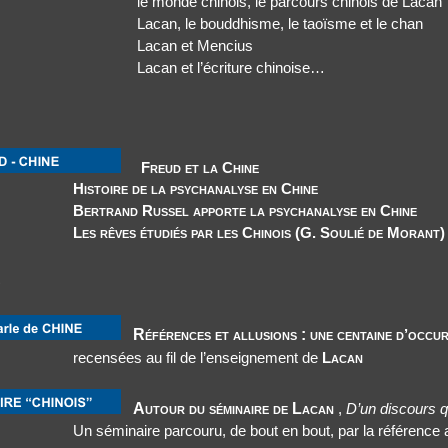
le monde chinois, le parcours chinois de Lacan
Lacan, le bouddhisme, le taoïsme et le chan
Lacan et Mencius
Lacan et l’écriture chinoise…
Freud et la Chine
Histoire de la psychanalyse en Chine
Bertrand Russel apporte la psychanalyse en Chine
Les rêves étudiés par les Chinois (G. Soulié de Morant)
s
Références et allusions :
une centaine d’occu
recensées au fil de l’enseignement de
Lacan
Autour du séminaire de Lacan
,
D’un discours q
Un séminaire parcouru, de bout en bout, par la référence