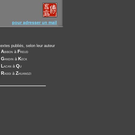
pour adresser un mail
extes publiés, selon leur auteur
A
F
bibon
à
reud
G
K
andin
à
eck
L
Q
acan
à
u
R
Z
aggi
à
huangzi
———————————