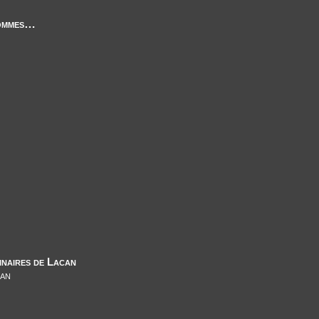
hommes…
minaires de Lacan
an