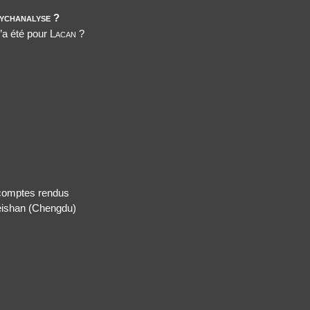
ychanalyse ?
’a été pour
Lacan
?
 comptes rendus
meishan (Chengdu)