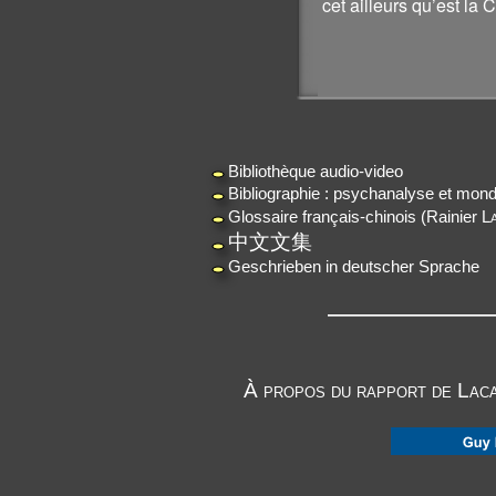
cet ailleurs qu’est la
Guy
Bibliothèque audio-
video
Bibliographie : psychanalyse et mond
Glossaire français-chinois
(Rainier
L
中文文集
Geschrieben in deutscher Sprache
——————————
À propos du rapport de Laca