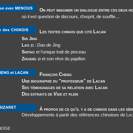
On peut imaginer un dialogue entre ces deux 
où il est question de discours, d’esprit, de souffle…
Les textes chinois que cite Lacan
Shi Jing
Lao zi
:
Dao de Jing
Shitao
et l’unique trait de pinceau
Zhuang zi
et son rêve du papillon
François Cheng
u “professeur” de Lacan
de sa relation avec Lacan
aits de
Vide et plein
À propos de ce qu’il y a de chinois dans les sé
Développements à partir des références chinoises de
Lac
noise