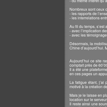
- du même intérêt qu’a
Nombreux sont ceux qu
- les rapports de l’en
- les interrelations en
Au fil du temps, s’est 
- avec l’implication d
- avec les témoignages
Désormais, la mobilis
Chine d’aujourd’hui. M
Aujourd’hui ce site r
comptait près de 60’00
Il a été une plateform
en ces pages un appui
La fatigue étant, j’ai
motivé à la création d
Mais je le laisse en pl
location sur le serveur
Il reste ainsi une sou