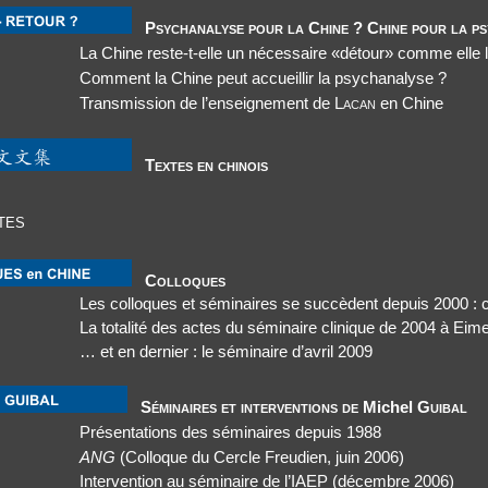
Psychanalyse pour la Chine ? Chine pour la ps
La Chine reste-t-elle un nécessaire «détour» comme elle l
Comment la Chine peut accueillir la psychanalyse ?
Transmission de l’enseignement de
Lacan
en Chine
Textes en chinois
tes
Colloques
Les colloques et séminaires se succèdent depuis 2000 :
La totalité des actes du séminaire clinique de 2004 à Ei
… et en dernier : le séminaire d’avril 2009
Séminaires et interventions de
Michel
Guibal
Présentations
des séminaires depuis 1988
ANG
(Colloque du Cercle Freudien, juin 2006)
Intervention au séminaire de l’IAEP (décembre 2006)