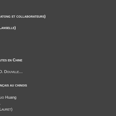
Datong et collaborateurs)
Lanselle)
ites en Chine
 O. Douville…
nçais au chinois
uo
Huang
…
Lauret)