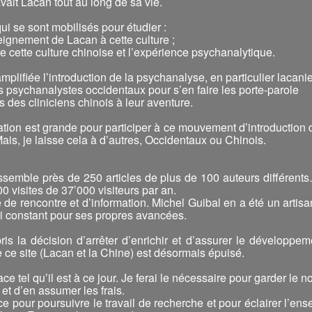
vait Lacan tout au long de sa vie.
i se sont mobilisés pour étudier :
seignement de Lacan à cette culture ;
tre cette culture chinoise et l’expérience psychanalytique.
amplifiée l’introduction de la psychanalyse, en particulier lacan
es psychanalystes occidentaux pour s’en faire les porte-parole
 des cliniciens chinois à leur aventure.
ation est grande pour participer à ce mouvement d’introduction
ais, je laisse cela à d’autres, Occidentaux ou Chinois.
assemble près de 250 articles de plus de 100 auteurs différent
0 visites de 37’000 visiteurs par an.
e de rencontre et d’information. Michel Guibal en a été un artisa
 constant pour ses propres avancées.
 pris la décision d’arrêter d’enrichir et d’assurer le développe
e ce site (Lacan et la Chine) est désormais épuisé.
ace tel qu’il est à ce jour. Je ferai le nécessaire pour garder le
 et d’en assumer les frais.
rce pour poursuivre le travail de recherche et pour éclairer l’en