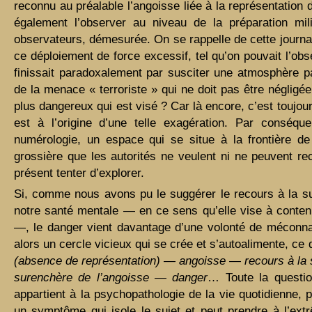
reconnu au préalable l’angoisse liée à la représentatio
également l’observer au niveau de la préparation mil
observateurs, démesurée. On se rappelle de cette journali
ce déploiement de force excessif, tel qu’on pouvait l’obs
finissait paradoxalement par susciter une atmosphère par
de la menace « terroriste » qui ne doit pas être néglig
plus dangereux qui est visé ? Car là encore, c’est toujo
est à l’origine d’une telle exagération. Par conséqu
numérologie, un espace qui se situe à la frontière d
grossière que les autorités ne veulent ni ne peuvent re
présent tenter d’explorer.
Si, comme nous avons pu le suggérer le recours à la sup
notre santé mentale — en ce sens qu’elle vise à conteni
—, le danger vient davantage d’une volonté de méconnaît
alors un cercle vicieux qui se crée et s’autoalimente, c
(absence de représentation) — angoisse — recours à la s
surenchère de l’angoisse — danger
… Toute la questio
appartient à la psychopathologie de la vie quotidienne, 
un symptôme qui isole le sujet et peut prendre à l’ext