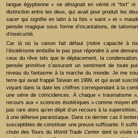
langue égyptienne « ne désignait en vérité ni “fort” ni 
distinction entre les deux, qui avait pour produit les 
sacer
qui signifie en latin à la fois « saint » et « maud
pensée magique sous forme d’incantations, de talisma
d’insécurité.
Car là où la raison fait défaut (notre capacité à to
l’ésotérisme emboîte le pas pour répondre à une dema
ceux du rêve tels que le déplacement, la condensation
pensée primitive s’assurant un sentiment de toute pui
niveau du fantasme à la marche du monde. Je me sou
terre qui avait frappé Taïwan en 1999, et qui avait suscit
voyant dans la date les chiffres correspondant à la comb
une série de coïncidences. À chaque « traumatisme »,
recours aux « sciences ésotériques » comme moyen effica
pas rare alors qu’en dépit d’un recours à la superstition
à une défense paranoïaque. Dans ce dernier cas il tenter
susceptibles de constituer une preuve suffisante. Il suffi
chute des Tours du
World Trade Cente
r dont la visée c