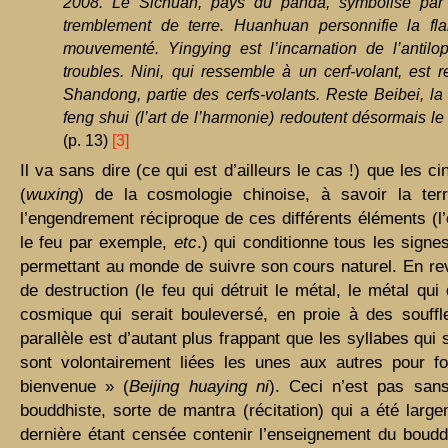
2008. Le Sichuan, pays du panda, symbolisé par l
tremblement de terre. Huanhuan personnifie la fl
mouvementé. Yingying est l’incarnation de l’antil
troubles. Nini, qui ressemble à un cerf-volant, est re
Shandong, partie des cerfs-volants. Reste Beibei, la
feng shui (l’art de l’harmonie) redoutent désormais le
(p. 13)
[3]
Il va sans dire (ce qui est d’ailleurs le cas !) que les 
(
wuxing
) de la cosmologie chinoise, à savoir la terr
l’engendrement réciproque de ces différents éléments (l’
le feu par exemple,
etc
.) qui conditionne tous les signe
permettant au monde de suivre son cours naturel. En rev
de destruction (le feu qui détruit le métal, le métal qui 
cosmique qui serait bouleversé, en proie à des souffl
parallèle est d’autant plus frappant que les syllabes qu
sont volontairement liées les unes aux autres pour f
bienvenue » (
Beijing
huaying ni
). Ceci n’est pas san
bouddhiste, sorte de mantra (récitation) qui a été large
dernière étant censée contenir l’enseignement du boudd