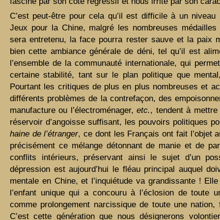
fascine par son côté régressif et nous irrite par son cara
C’est peut-être pour cela qu’il est difficile à un nivea
Jeux pour la Chine, malgré les nombreuses médailles
sera entretenu, la face pourra rester sauve et la paix 
bien cette ambiance générale de déni, tel qu’il est ali
l’ensemble de la communauté internationale, qui perme
certaine stabilité, tant sur le plan politique que ment
Pourtant les critiques de plus en plus nombreuses et ac
différents problèmes de la contrefaçon, des empoisonnem
manufacture ou l’électroménager,
etc.
,
tendent à mettre 
réservoir d’angoisse suffisant, les pouvoirs politiques p
haine de l’étranger
, ce dont les Français ont fait l’objet
précisément ce mélange détonnant de manie et de paran
conflits intérieurs, préservant ainsi le sujet d’un pos
dépression est aujourd’hui le fléau principal auquel doi
mentale en Chine, et l’inquiétude va grandissante ! Elle
l’enfant unique qui a concouru à l’éclosion de toute u
comme prolongement narcissique de toute une nation, fo
C’est cette génération que nous désignerons volontie