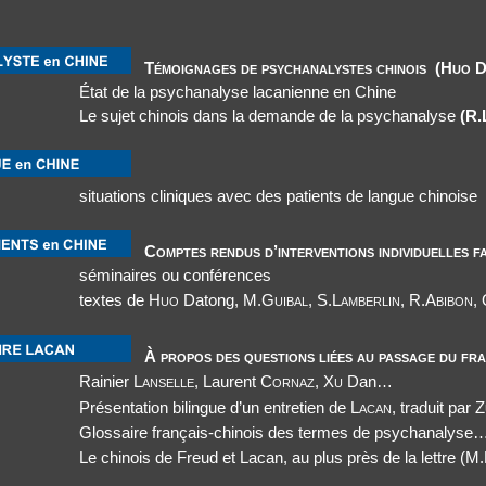
Témoignages de psychanalystes chinois (Huo 
État de la psychanalyse lacanienne en Chine
Le sujet chinois dans la demande de la psychanalyse
(R.
situations cliniques avec des patients de langue chinoise
Comptes rendus d’interventions individuelles fa
séminaires ou conférences
textes de
Huo
Datong,
M.Guibal, S.Lamberlin, R.Abibon,
À propos des questions liées au passage du fra
Rainier
Lanselle
, Laurent
Cornaz, Xu
Dan
…
Présentation bilingue d’un entretien de
Lacan
, traduit par
Z
Glossaire français-chinois des termes de psychanalyse
Le chinois de Freud et Lacan, au plus près de la lettre
(M.