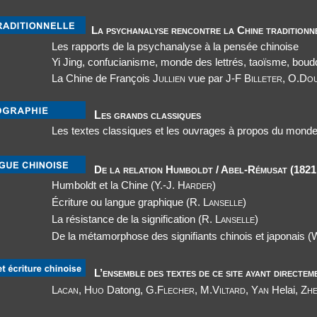
La psychanalyse rencontre la Chine traditionn
Les rapports de la psychanalyse à la pensée chinoise
Yi Jing, confucianisme, monde des lettrés, taoïsme, bo
La Chine de François
Jullien
vue par J-
F Billeter, O.Dou
Les grands classiques
Les textes classiques et les ouvrages à propos du monde
De la relation Humboldt / Abel-Rémusat (1821 
Humboldt et la Chine (
Y.-J. Harder)
Écriture ou langue graphique (
R. Lanselle)
La résistance de la signification (
R. Lanselle)
De la métamorphose des signifiants chinois et japonais
(
L’ensemble des textes de ce site ayant directem
Lacan
,
Huo
Datong, G.
Flecher
, M.
Viltard
,
Yan
Helai,
Zh