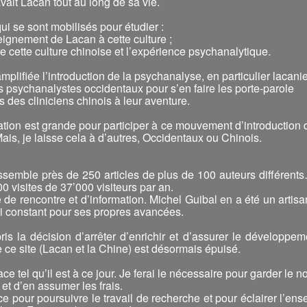
vait Lacan tout au long de sa vie.
i se sont mobilisés pour étudier :
seignement de Lacan à cette culture ;
tre cette culture chinoise et l’expérience psychanalytique.
amplifiée l’introduction de la psychanalyse, en particulier lacan
es psychanalystes occidentaux pour s’en faire les porte-parole
 des cliniciens chinois à leur aventure.
ation est grande pour participer à ce mouvement d’introduction
ais, je laisse cela à d’autres, Occidentaux ou Chinois.
assemble près de 250 articles de plus de 100 auteurs différent
0 visites de 37’000 visiteurs par an.
e de rencontre et d’information. Michel Guibal en a été un artisa
 constant pour ses propres avancées.
 pris la décision d’arrêter d’enrichir et d’assurer le développe
e ce site (Lacan et la Chine) est désormais épuisé.
ace tel qu’il est à ce jour. Je ferai le nécessaire pour garder le
 et d’en assumer les frais.
rce pour poursuivre le travail de recherche et pour éclairer l’en