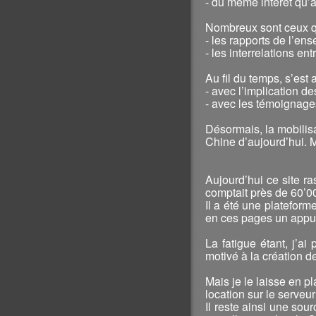
- du même intérêt qu’a
Nombreux sont ceux qu
- les rapports de l’en
- les interrelations en
Au fil du temps, s’est 
- avec l’implication d
- avec les témoignages
Désormais, la mobilis
Chine d’aujourd’hui. M
Aujourd’hui ce site r
comptait près de 60’00
Il a été une plateform
en ces pages un appui
La fatigue étant, j’ai
motivé à la création d
Mais je le laisse en pl
location sur le serveur
Il reste ainsi une sou