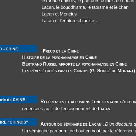
le monde chinois, le parcours chinois de Lacan
Lacan, le bouddhisme, le taoïsme et le chan
Lacan et Mencius
Lacan et l’écriture chinoise…
Freud et la Chine
Histoire de la psychanalyse en Chine
Bertrand Russel apporte la psychanalyse en Chine
Les rêves étudiés par les Chinois (G. Soulié de Morant)
s
Références et allusions :
une centaine d’occu
recensées au fil de l’enseignement de
Lacan
Autour du séminaire de Lacan
,
D’un discours q
Un séminaire parcouru, de bout en bout, par la référence