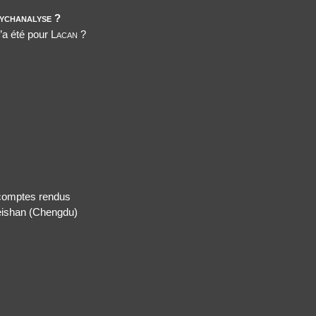
ychanalyse ?
’a été pour
Lacan
?
 comptes rendus
meishan (Chengdu)