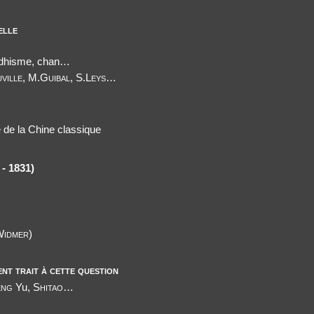
elle
uddhisme, chan…
ville, M.Guibal, S.Leys
…
 de la Chine classique
- 1831)
Widmer)
ent trait à cette question
eng
Yu,
Shitao
…