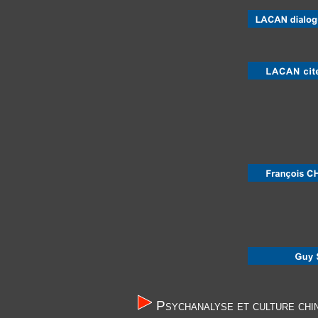
Une biographie d
Ses témoignages 
Des extr
Psychanalyse et culture chi