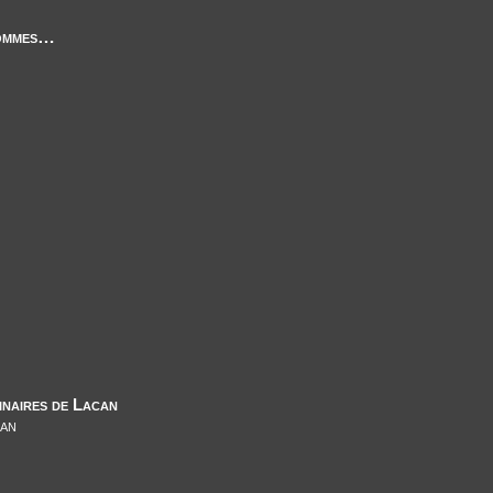
hommes…
minaires de Lacan
an