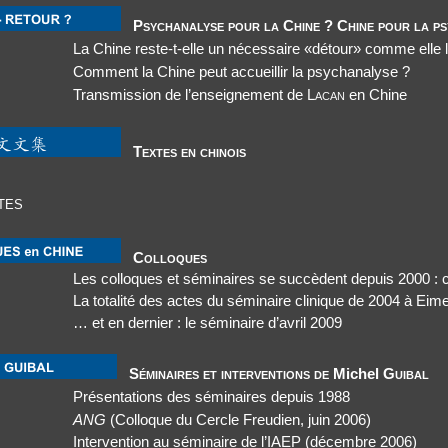
Psychanalyse pour la Chine ? Chine pour la ps
La Chine reste-t-elle un nécessaire «détour» comme elle l
Comment la Chine peut accueillir la psychanalyse ?
Transmission de l’enseignement de
Lacan
en Chine
Textes en chinois
tes
Colloques
Les colloques et séminaires se succèdent depuis 2000 :
La totalité des actes du séminaire clinique de 2004 à Ei
… et en dernier : le séminaire d’avril 2009
Séminaires et interventions de
Michel
Guibal
Présentations
des séminaires depuis 1988
ANG
(Colloque du Cercle Freudien, juin 2006)
Intervention au séminaire de l’IAEP (décembre 2006)