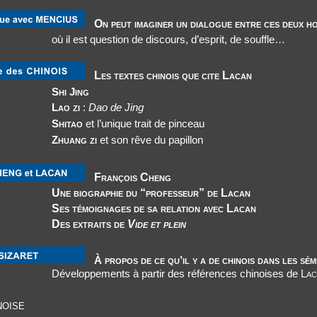
On peut imaginer un dialogue entre ces deux 
où il est question de discours, d’esprit, de souffle…
Les textes chinois que cite Lacan
Shi Jing
Lao zi
:
Dao de Jing
Shitao
et l’unique trait de pinceau
Zhuang zi
et son rêve du papillon
François Cheng
u “professeur” de Lacan
de sa relation avec Lacan
aits de
Vide et plein
À propos de ce qu’il y a de chinois dans les sé
Développements à partir des références chinoises de
Lac
noise