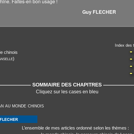
 Chine. Faites-en bon usage !
 FLECHER
Index des t
e chinois
anselle
)
————— SOMMAIRE DES CHAPITRES ————
Cliquez sur les cases en bleu
n au monde chinois
L’ensemble de mes articles ordonné selon les thèmes :