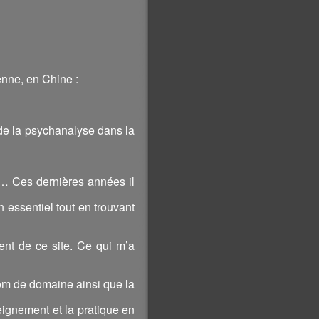
ienne, en Chine :
 de la psychanalyse dans la
s… Ces dernières années il
n essentiel tout en trouvant
ment de ce site. Ce qui m’a
 nom de domaine ainsi que la
seignement et la pratique en