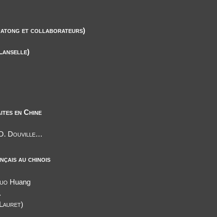
Datong et collaborateurs)
Lanselle)
ites en Chine
 O. Douville…
nçais au chinois
uo
Huang
…
Lauret)