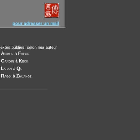
pour adresser un mail
extes publiés, selon leur auteur
A
F
bibon
à
reud
G
K
andin
à
eck
L
Q
acan
à
u
R
Z
aggi
à
huangzi
———————————